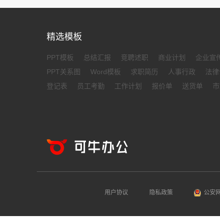
精选模板
PPT模板
总结汇报
竞聘述职
商业计划
企业宣
PPT关系图
Word模板
求职简历
人事行政
法律
登记表
员工考勤
工作计划
报价单
送货单
市
用户协议
隐私政策
公安网