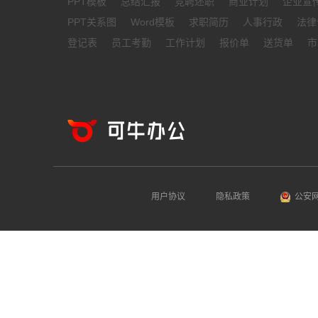
PPT模板
总结汇报
竞聘述职
商业计划
企业宣
PPT关系图
Word模板
求职简历
人事行政
法律
登记表
员工考勤
工作计划
报价单
送货单
市
用户协议
隐私政策
公安网