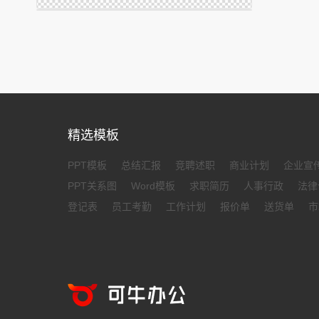
精选模板
PPT模板
总结汇报
竞聘述职
商业计划
企业宣
PPT关系图
Word模板
求职简历
人事行政
法律
登记表
员工考勤
工作计划
报价单
送货单
市