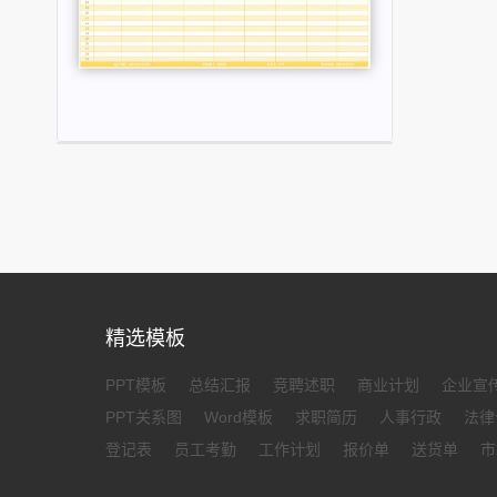
精选模板
PPT模板
总结汇报
竞聘述职
商业计划
企业宣
PPT关系图
Word模板
求职简历
人事行政
法律
登记表
员工考勤
工作计划
报价单
送货单
市