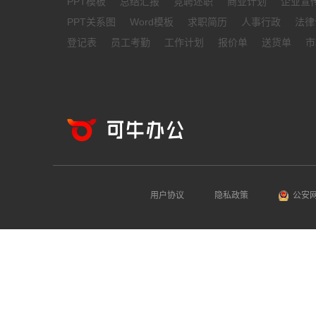
PPT模板
总结汇报
竞聘述职
商业计划
企业宣
PPT关系图
Word模板
求职简历
人事行政
法律
登记表
员工考勤
工作计划
报价单
送货单
市
用户协议
隐私政策
公安网