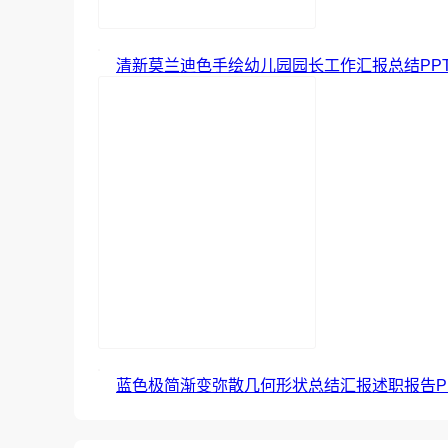
清新莫兰迪色手绘幼儿园园长工作汇报总结PP
蓝色极简渐变弥散几何形状总结汇报述职报告P