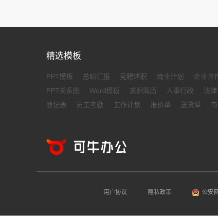
精选模板
PPT模板
总结汇报
竞聘述职
商业计划
企业宣
PPT关系图
Word模板
求职简历
人事行政
法律
登记表
员工考勤
工作计划
报价单
送货单
市
用户协议
隐私政策
公安网