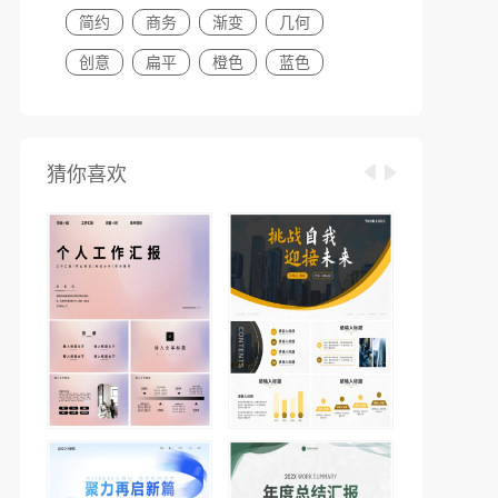
简约
商务
渐变
几何
创意
扁平
橙色
蓝色
猜你喜欢