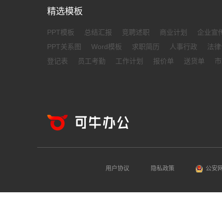
精选模板
PPT模板
总结汇报
竞聘述职
商业计划
企业宣
PPT关系图
Word模板
求职简历
人事行政
法律
登记表
员工考勤
工作计划
报价单
送货单
市
用户协议
隐私政策
公安网