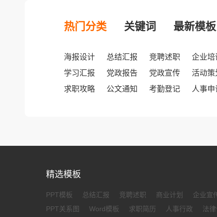
热门分类
关键词
最新模板
海报设计
总结汇报
竞聘述职
企业培
学习汇报
党政报告
党政宣传
活动策
求职攻略
公文通知
考勤登记
人事申
精选模板
PPT模板
总结汇报
竞聘述职
商业计划
企业宣
PPT关系图
Word模板
求职简历
人事行政
法律