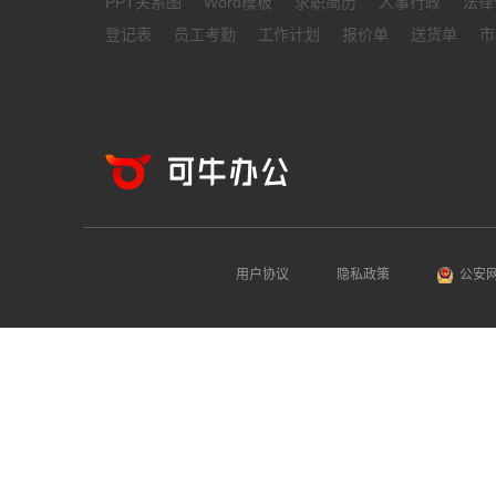
PPT关系图
Word模板
求职简历
人事行政
法律
登记表
员工考勤
工作计划
报价单
送货单
市
用户协议
隐私政策
公安网