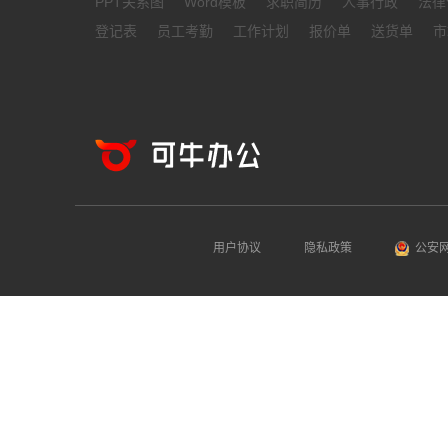
PPT关系图
Word模板
求职简历
人事行政
法律
登记表
员工考勤
工作计划
报价单
送货单
市
用户协议
隐私政策
公安网