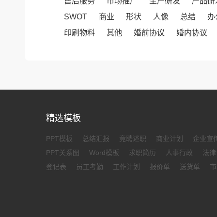
售后服务
市场推广
生产研发
产品研
SWOT
商业
形状
人像
总结
办
印刷物料
其他
婚前协议
婚内协议
精选模板
PPT模板
总结汇报
竞聘述职
商业计划
企业宣
PPT关系图
Word模板
求职简历
人事行政
法律
登记表
员工考勤
工作计划
报价单
送货单
市