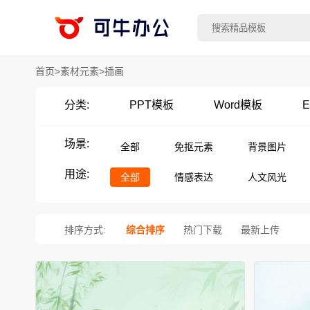
首页
>
素材元素
>
插画
分类:
PPT模板
Word模板
E
场景:
全部
免抠元素
背景图片
用途:
全部
情感表达
人文风光
排序方式:
综合排序
热门下载
最新上传