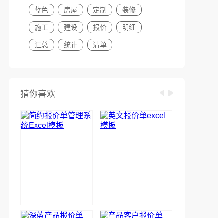
蓝色
房屋
定制
装修
施工
建设
报价
明细
汇总
统计
清单
猜你喜欢