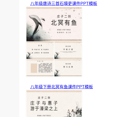
八年级唐诗三首石壕吏课件PPT模板
八年级下册北冥有鱼课件PPT模板