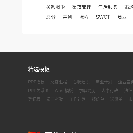
关系图形
渠道管理
售后服务
市
总分
并列
流程
SWOT
商业
精选模板
PPT模板
总结汇报
竞聘述职
商业计划
企业宣
PPT关系图
Word模板
求职简历
人事行政
法律
登记表
员工考勤
工作计划
报价单
送货单
市