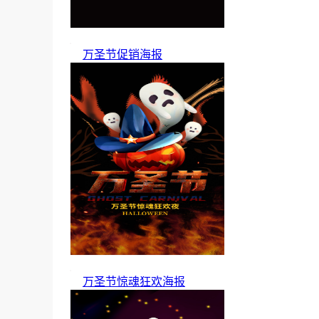
万圣节促销海报
万圣节惊魂狂欢海报