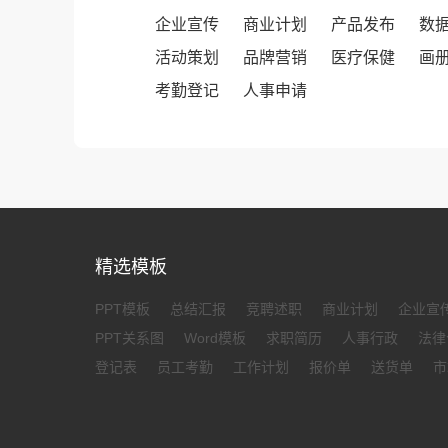
企业宣传
商业计划
产品发布
数
活动策划
品牌营销
医疗保健
画
考勤登记
人事申请
精选模板
PPT模板
总结汇报
竞聘述职
商业计划
企业宣
PPT关系图
Word模板
求职简历
人事行政
法律
登记表
员工考勤
工作计划
报价单
送货单
市