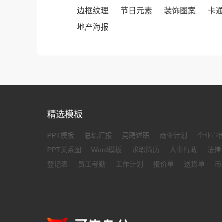
边框纹理
节日元素
装饰图案
卡
地产海报
精选模板
PPT模板
总结汇报
竞聘述职
商业计划
企业宣
PPT关系图
Word模板
求职简历
人事行政
法律
登记表
员工考勤
工作计划
报价单
送货单
市