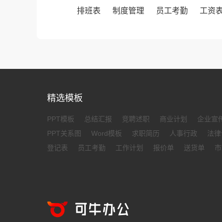
排班表
制度管理
员工考勤
工资
精选模板
PPT模板
总结汇报
竞聘述职
商业计划
企业宣
PPT关系图
Word模板
求职简历
人事行政
法律
登记表
员工考勤
工作计划
报价单
送货单
市