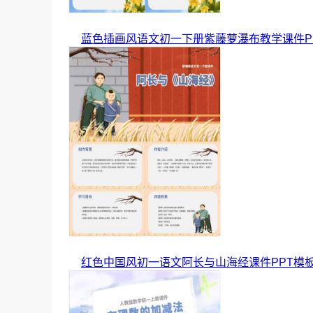
蓝色插画风语文初一下册紫藤萝瀑布教学课件P
红色中国风初一语文阿长与山海经课件PPT模