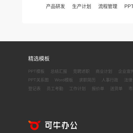
产品研发
生产计划
流程管理
PP
精选模板
PPT模板
总结汇报
竞聘述职
商业计划
企业宣
PPT关系图
Word模板
求职简历
人事行政
法律
登记表
员工考勤
工作计划
报价单
送货单
市