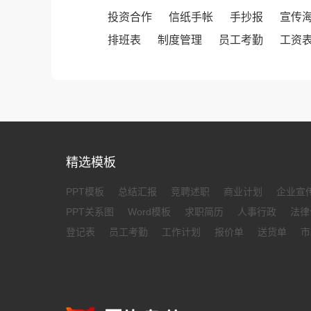
投资合作
信纸手帐
手抄报
宣传
排班表
制度管理
员工考勤
工资
精选模板
PPT模板
总结汇报
竞聘述职
商业计划
企业宣
PPT关系图
Word模板
求职简历
人事行政
法律
登记表
员工考勤
工作计划
报价单
送货单
市