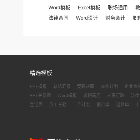
Word模板
Excel模板
职场通用
法律合同
Word设计
财务会计
职
精选模板
PPT模板
总结汇报
竞聘述职
商业计划
企业宣
PPT关系图
Word模板
求职简历
人事行政
法律
登记表
员工考勤
工作计划
报价单
送货单
市