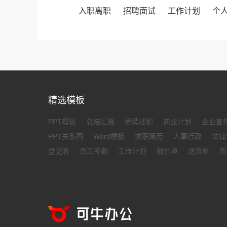
入职离职
招聘面试
工作计划
个
精选模板
PPT模板
总结汇报
竞聘述职
商业计划
企业宣
PPT关系图
Word模板
求职简历
人事行政
法律
登记表
员工考勤
工作计划
报价单
送货单
市