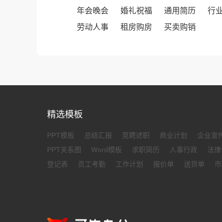
年会晚会
婚礼祝福
通用简历
行
劳动人事
租房购房
买卖购销
精选模板
PPT模板
总结汇报
竞聘述职
商业计划
企业宣
PPT关系图
Word模板
求职简历
人事行政
法律
登记表
员工考勤
工作计划
报价单
送货单
市