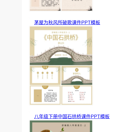
茅屋为秋风所破歌课件PPT模板
八年级下册中国石拱桥课件PPT模板