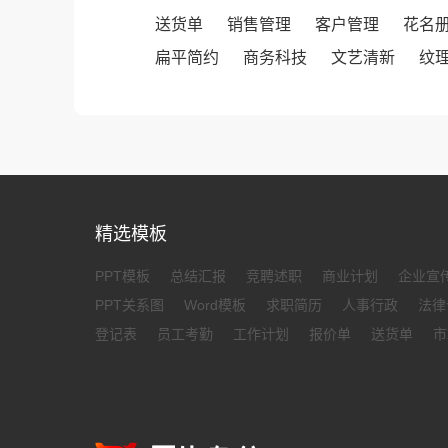
送货单
销售管理
客户管理
花名
扁平简约
商务科技
文艺清新
纹
精选模板
PPT模板
总结汇报
竞聘述职
商业计划
企业宣
PPT关系图
Word模板
求职简历
人事行政
法律
登记表
员工考勤
工作计划
报价单
送货单
市