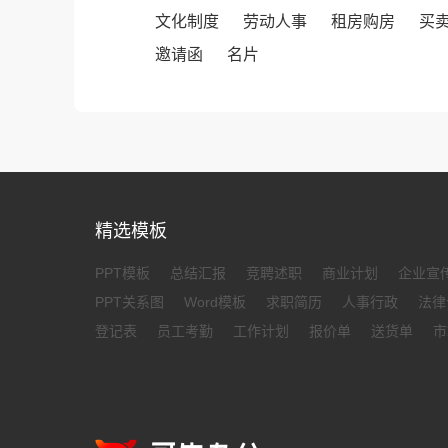
文化制度
劳动人事
租房购房
买
邀请函
名片
精选模板
PPT模板
总结汇报
竞聘述职
商业计划
企业宣
PPT关系图
Word模板
求职简历
人事行政
法律
登记表
员工考勤
工作计划
报价单
送货单
市