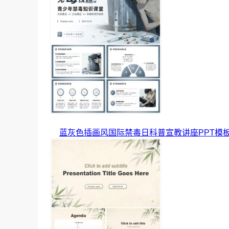
蓝灰色插画风国际禁毒日科普宣教讲座PPT模