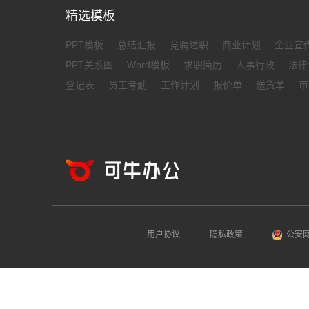
精选模板
PPT模板
总结汇报
竞聘述职
商业计划
企业宣
PPT关系图
Word模板
求职简历
人事行政
法律
登记表
员工考勤
工作计划
报价单
送货单
市
用户协议
隐私政策
公安网