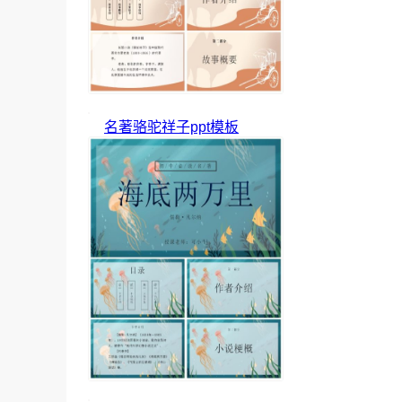
名著骆驼祥子ppt模板