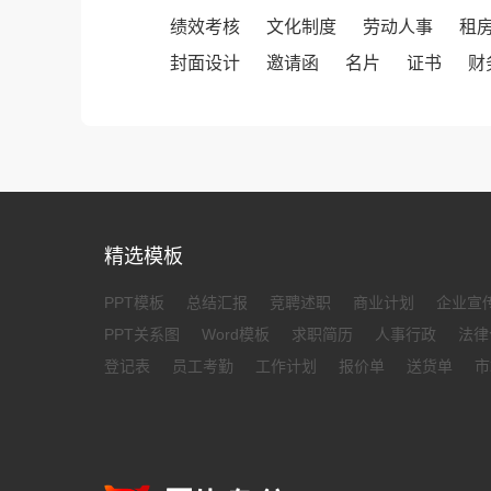
绩效考核
文化制度
劳动人事
租
封面设计
邀请函
名片
证书
财
精选模板
PPT模板
总结汇报
竞聘述职
商业计划
企业宣
PPT关系图
Word模板
求职简历
人事行政
法律
登记表
员工考勤
工作计划
报价单
送货单
市