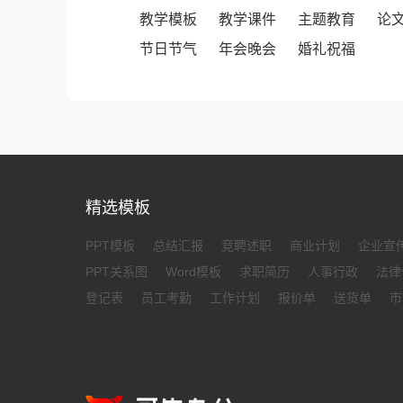
教学模板
教学课件
主题教育
论
节日节气
年会晚会
婚礼祝福
精选模板
PPT模板
总结汇报
竞聘述职
商业计划
企业宣
PPT关系图
Word模板
求职简历
人事行政
法律
登记表
员工考勤
工作计划
报价单
送货单
市