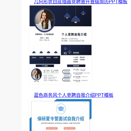
几何形状白底插画竞聘晋升晋级简历PPT模板
蓝色商务风个人竞聘自我介绍PPT模板