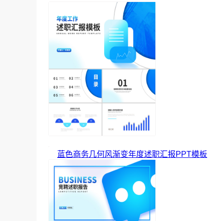
蓝色商务几何风渐变年度述职汇报PPT模板