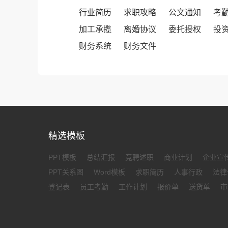
行业简历
求职攻略
公文通知
考
加工承揽
离婚协议
委托授权
投
财务系统
财务文件
精选模板
PPT模板
总结汇报
竞聘述职
商业计划
企业宣
PPT关系图
Word模板
求职简历
人事行政
法律
登记表
员工考勤
工作计划
报价单
送货单
市