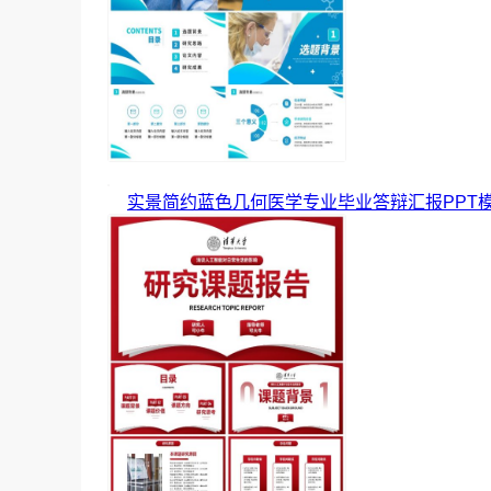
实景简约蓝色几何医学专业毕业答辩汇报PPT