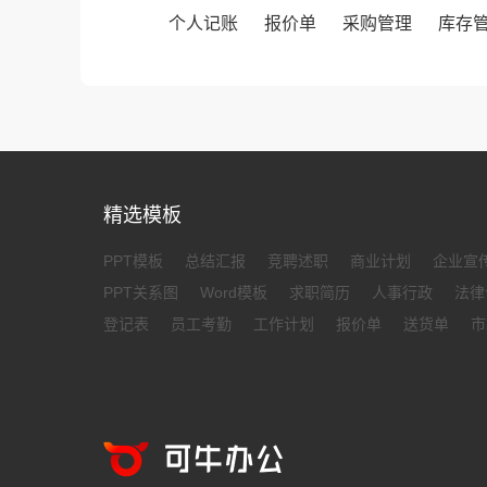
个人记账
报价单
采购管理
库存
精选模板
PPT模板
总结汇报
竞聘述职
商业计划
企业宣
PPT关系图
Word模板
求职简历
人事行政
法律
登记表
员工考勤
工作计划
报价单
送货单
市