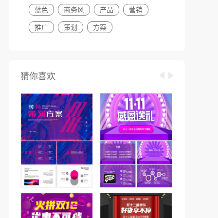
蓝色
商务风
产品
营销
推广
策划
方案
猜你喜欢