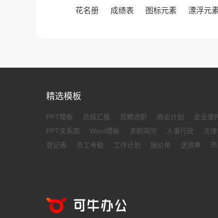
花名册
成绩表
图标元素
漂浮元
精选模板
PPT模板
总结汇报
竞聘述职
商业计划
企业宣
PPT关系图
Word模板
求职简历
人事行政
法律
登记表
员工考勤
工作计划
报价单
送货单
市