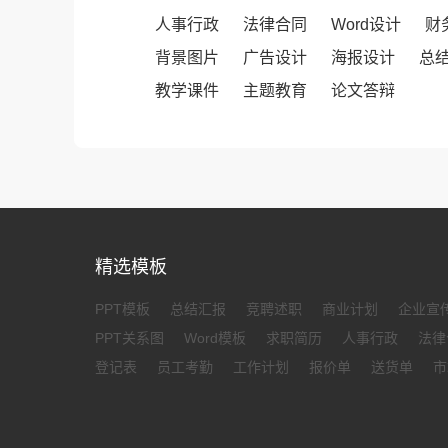
人事行政
法律合同
Word设计
财
背景图片
广告设计
海报设计
总
教学课件
主题教育
论文答辩
精选模板
PPT模板
总结汇报
竞聘述职
商业计划
企业宣
PPT关系图
Word模板
求职简历
人事行政
法律
登记表
员工考勤
工作计划
报价单
送货单
市