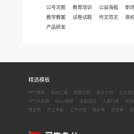
公号次图
教育培训
公益海报
职
教学教案
试卷试题
作文范文
高
产品研发
精选模板
PPT模板
总结汇报
竞聘述职
商业计划
企业宣
PPT关系图
Word模板
求职简历
人事行政
法律
登记表
员工考勤
工作计划
报价单
送货单
市