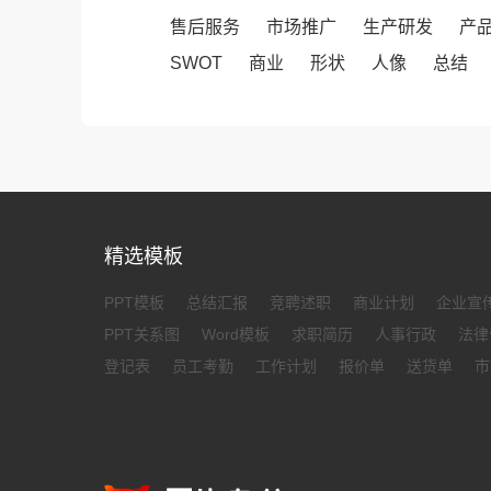
售后服务
市场推广
生产研发
产
SWOT
商业
形状
人像
总结
精选模板
PPT模板
总结汇报
竞聘述职
商业计划
企业宣
PPT关系图
Word模板
求职简历
人事行政
法律
登记表
员工考勤
工作计划
报价单
送货单
市