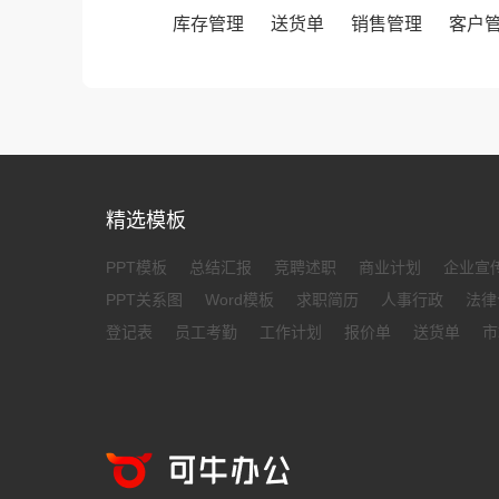
库存管理
送货单
销售管理
客户
精选模板
PPT模板
总结汇报
竞聘述职
商业计划
企业宣
PPT关系图
Word模板
求职简历
人事行政
法律
登记表
员工考勤
工作计划
报价单
送货单
市