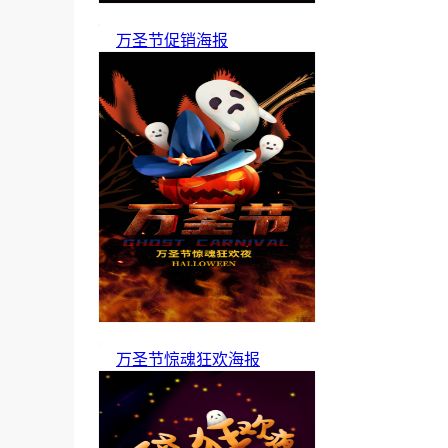
万圣节促销海报
万圣节惊魂狂欢海报