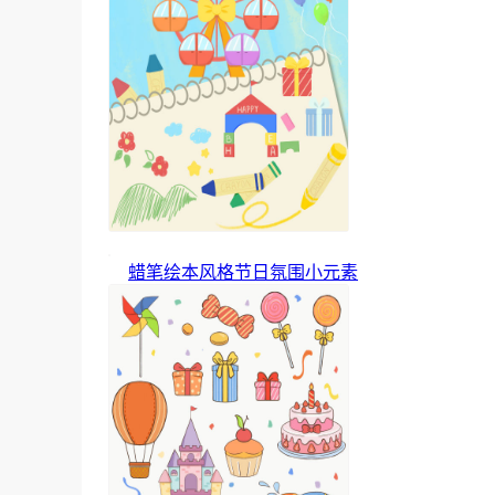
蜡笔绘本风格节日氛围小元素