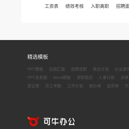
工资表
绩效考核
入职离职
招聘
精选模板
PPT模板
总结汇报
竞聘述职
商业计划
企业宣
PPT关系图
Word模板
求职简历
人事行政
法律
登记表
员工考勤
工作计划
报价单
送货单
市