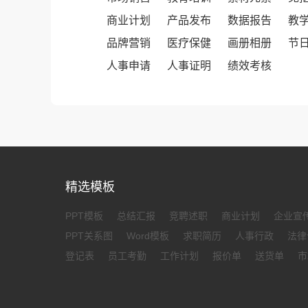
商业计划
产品发布
数据报告
教
品牌营销
医疗保健
画册相册
节
人事申请
人事证明
绩效考核
精选模板
PPT模板
总结汇报
竞聘述职
商业计划
企业宣
PPT关系图
Word模板
求职简历
人事行政
法律
登记表
员工考勤
工作计划
报价单
送货单
市