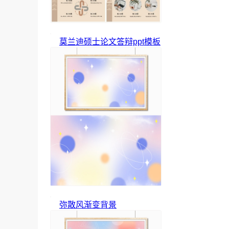
莫兰迪硕士论文答辩ppt模板
弥散风渐变背景