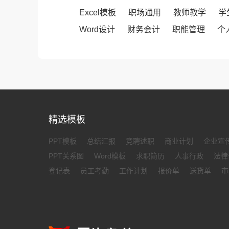
Excel模板
职场通用
教师教学
学
Word设计
财务会计
职能管理
个
精选模板
PPT模板
总结汇报
竞聘述职
商业计划
企业宣
PPT关系图
Word模板
求职简历
人事行政
法律
登记表
员工考勤
工作计划
报价单
送货单
市