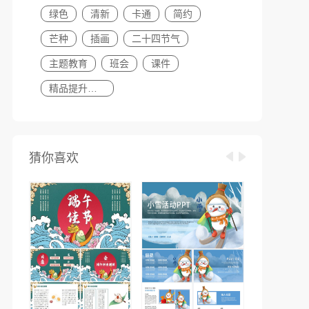
绿色
清新
卡通
简约
芒种
插画
二十四节气
主题教育
班会
课件
精品提升计划
猜你喜欢