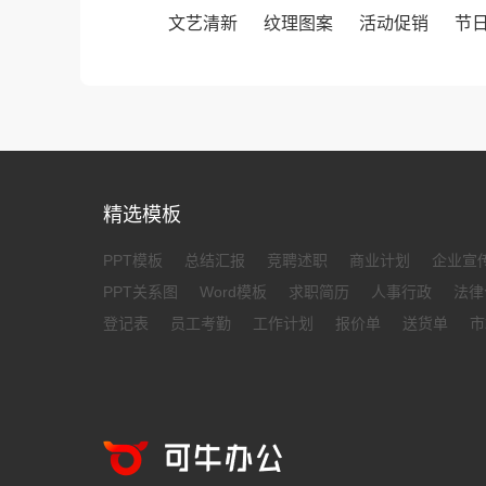
文艺清新
纹理图案
活动促销
节
精选模板
PPT模板
总结汇报
竞聘述职
商业计划
企业宣
PPT关系图
Word模板
求职简历
人事行政
法律
登记表
员工考勤
工作计划
报价单
送货单
市