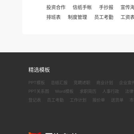
投资合作
信纸手帐
手抄报
宣传
排班表
制度管理
员工考勤
工资
精选模板
PPT模板
总结汇报
竞聘述职
商业计划
企业宣
PPT关系图
Word模板
求职简历
人事行政
法律
登记表
员工考勤
工作计划
报价单
送货单
市