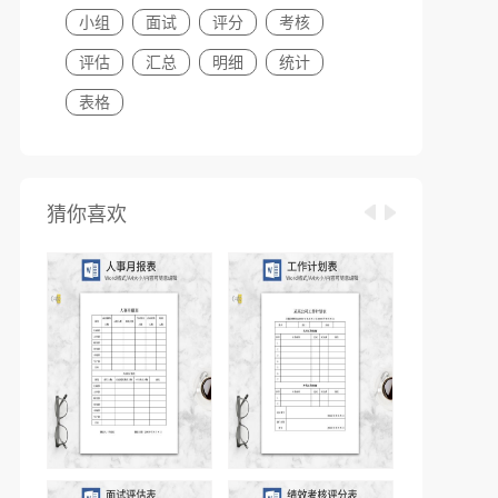
小组
面试
评分
考核
评估
汇总
明细
统计
表格
猜你喜欢