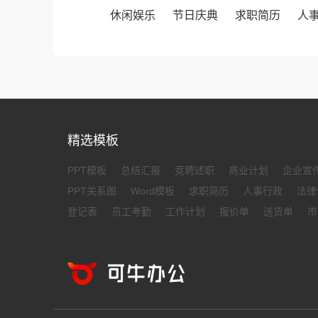
休闲娱乐
节日庆典
求职简历
人
精选模板
PPT模板
总结汇报
竞聘述职
商业计划
企业宣
PPT关系图
Word模板
求职简历
人事行政
法律
登记表
员工考勤
工作计划
报价单
送货单
市