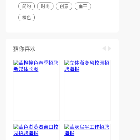
简约
时尚
创意
扁平
橙色
猜你喜欢