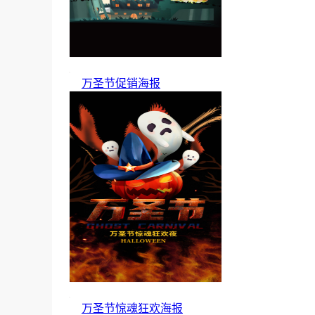
万圣节促销海报
万圣节惊魂狂欢海报