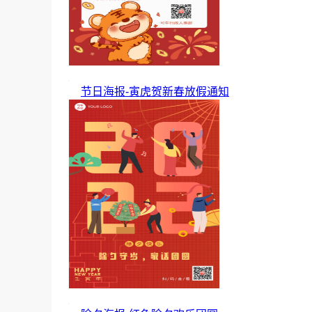
节日海报-寅虎贺新春放假通知