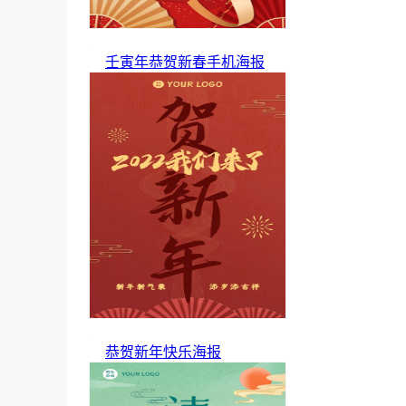
壬寅年恭贺新春手机海报
恭贺新年快乐海报