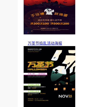
万圣节捣乱活动海报