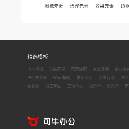
图标元素
漂浮元素
效果元素
边
精选模板
PPT模板
总结汇报
竞聘述职
商业计划
企业宣
PPT关系图
Word模板
求职简历
人事行政
法律
登记表
员工考勤
工作计划
报价单
送货单
市