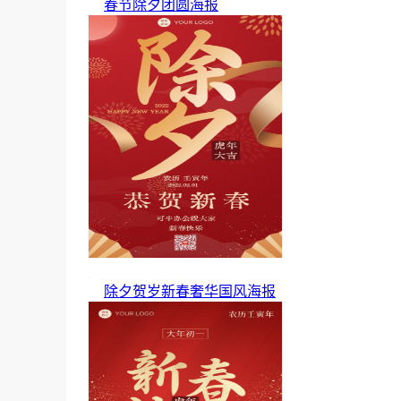
春节除夕团圆海报
除夕贺岁新春奢华国风海报