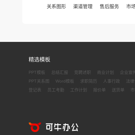
关系图形
渠道管理
售后服务
市
精选模板
PPT模板
总结汇报
竞聘述职
商业计划
企业宣
PPT关系图
Word模板
求职简历
人事行政
法律
登记表
员工考勤
工作计划
报价单
送货单
市