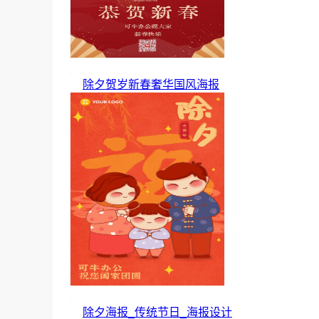
除夕贺岁新春奢华国风海报
除夕海报_传统节日_海报设计