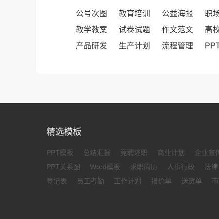
公号次图
教育培训
公益海报
职
教学教案
试卷试题
作文范文
高
产品研发
生产计划
流程管理
PP
精选模板
PPT模板
总结汇报
竞聘述职
商业计划
企业宣
PPT关系图
Word模板
求职简历
人事行政
法律
登记表
员工考勤
工作计划
报价单
送货单
市