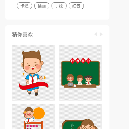
卡通
插画
手绘
红包
猜你喜欢