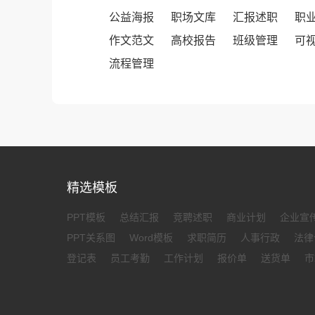
公益海报
职场文库
汇报述职
职
作文范文
高校报告
班级管理
可
流程管理
精选模板
PPT模板
总结汇报
竞聘述职
商业计划
企业宣
PPT关系图
Word模板
求职简历
人事行政
法律
登记表
员工考勤
工作计划
报价单
送货单
市