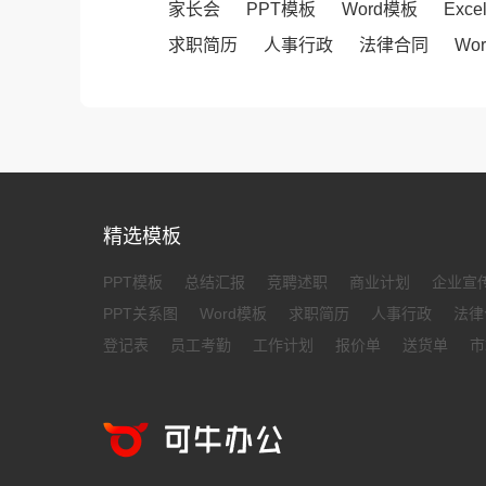
家长会
PPT模板
Word模板
Exc
求职简历
人事行政
法律合同
Wo
精选模板
PPT模板
总结汇报
竞聘述职
商业计划
企业宣
PPT关系图
Word模板
求职简历
人事行政
法律
登记表
员工考勤
工作计划
报价单
送货单
市